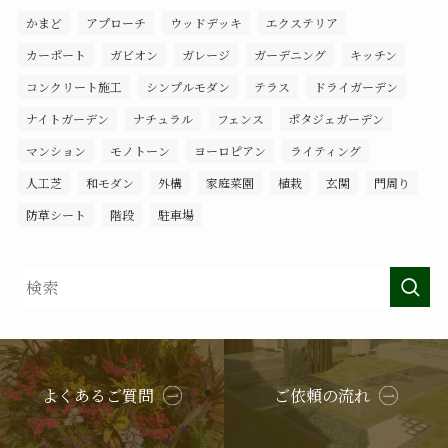
かまど
アプローチ
ウッドデッキ
エクステリア
カーポート
ガビオン
ガレージ
ガーデニング
キッチン
コンクリート施工
シンプルモダン
テラス
ドライガーデン
ナイトガーデン
ナチュラル
フェンス
ポタジェガーデン
マンション
モノトーン
ヨーロピアン
ライティング
人工芝
和モダン
外構
家庭菜園
植栽
玄関
門周り
防草シート
階段
駐車場
よくあるご質問
ご依頼の流れ